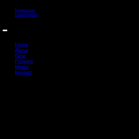
Impressum
Datenschutz
© Jan Bachmann, all rights deserved
Home
About
Gear
Projekte
Media
Kontakt